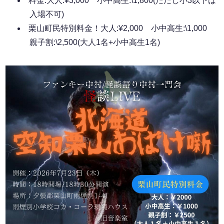
料金:大人:¥3,000 小中高生:\1,800(ただし小3以下は
入場不可)
栗山町民特別料金！大人:¥2,000 小中高生:\1,000
親子割:\2,500(大人1名+小中高生1名)