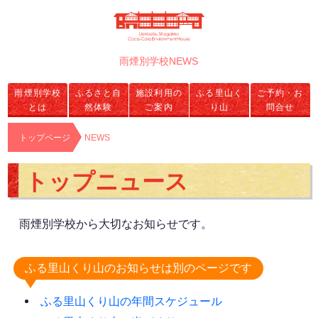
雨煙別学校NEWS
雨煙別学校
ふるさと自
施設利用の
ふる里山く
ご予約・お
とは
然体験
ご案内
り山
問合せ
トップページ
NEWS
トップニュース
雨煙別学校から大切なお知らせです。
ふる里山くり山のお知らせは別のページです
ふる里山くり山の年間スケジュール